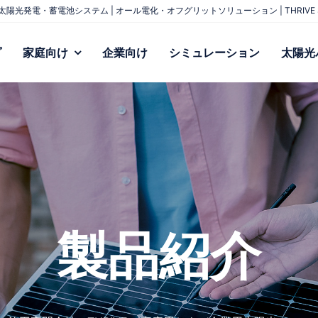
太陽光発電・蓄電池システム | オール電化・オフグリットソリューション | THRIVE S
プ
家庭向け
企業向け
シミュレーション
太陽光
製品紹介