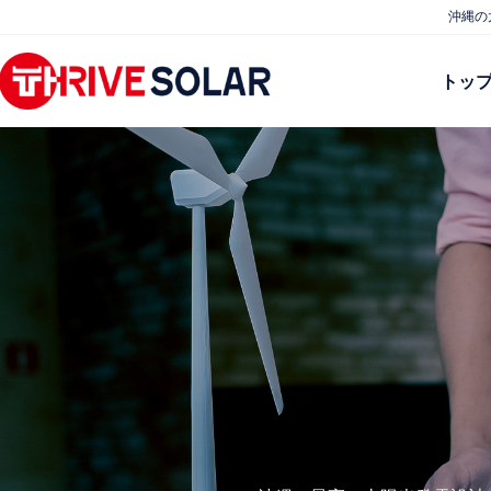
Skip
沖縄の
to
content
トッ